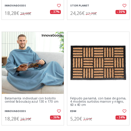
INNOVAGOODS
STOR PLANET
18,28€
24,26€
- 37%
- 36%
28,98€
37,76€
Batamanta individual con bolsillo
Felpudo panamá, con base de goma,
central faboulazy azul 130 x 170 cm
4 modelos surtidos marron y negro,
60 x 40 cm
INNOVAGOODS
EDM
18,28€
5,20€
- 36%
- 34%
28,39€
7,91€