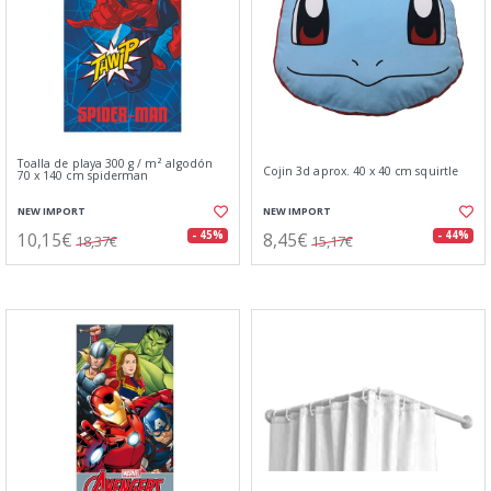
Toalla de playa 300 g / m² algodón
Cojin 3d aprox. 40 x 40 cm squirtle
70 x 140 cm spiderman
NEW IMPORT
NEW IMPORT
10,15€
8,45€
- 45%
- 44%
18,37€
15,17€