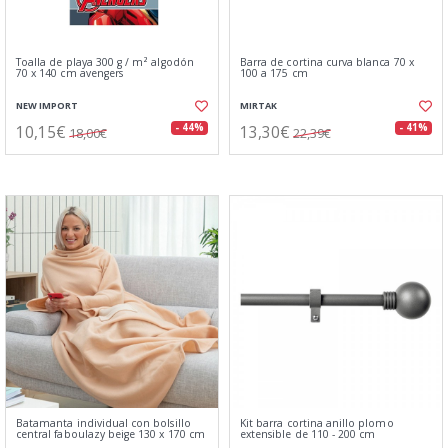
Toalla de playa 300 g / m² algodón
Barra de cortina curva blanca 70 x
70 x 140 cm avengers
100 a 175 cm
NEW IMPORT
MIRTAK
10,15€
13,30€
- 44%
- 41%
18,00€
22,39€
Batamanta individual con bolsillo
Kit barra cortina anillo plomo
central faboulazy beige 130 x 170 cm
extensible de 110 - 200 cm