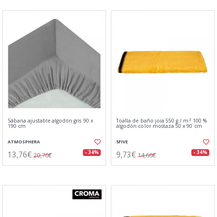
Sábana ajustable algodón gris 90 x
Toalla de baño joia 550 g / m² 100 %
190 cm
algodón color mostaza 50 x 90 cm
ATMOSPHERA
5FIVE
13,76€
9,73€
- 34%
- 34%
20,76€
14,66€