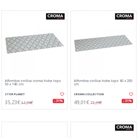
Alfombra vinílica croma hidra topo
Alfombra vinílica hidra topo 60 x 200
50 x 140 cm
cm
STOR PLANET
CROMA COLLECTION
35,23€
49,01€
- 31%
- 31%
51,34€
71,39€