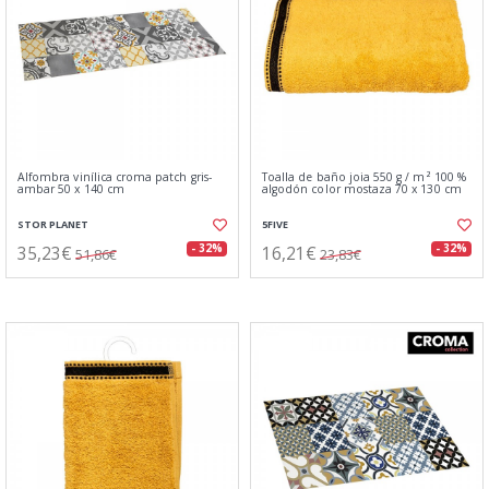
Alfombra vinílica croma patch gris-
Toalla de baño joia 550 g / m² 100 %
ambar 50 x 140 cm
algodón color mostaza 70 x 130 cm
STOR PLANET
5FIVE
35,23€
16,21€
- 32%
- 32%
51,86€
23,83€