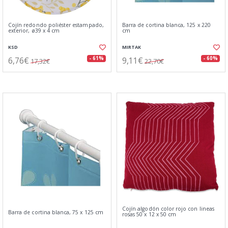
Cojín redondo poliéster estampado,
Barra de cortina blanca, 125 x 220
exterior, ø39 x 4 cm
cm
KSD
MIRTAK
6,76€
9,11€
- 61%
- 60%
17,32€
22,70€
Cojín algodón color rojo con lineas
Barra de cortina blanca, 75 x 125 cm
rosas 50 x 12 x 50 cm