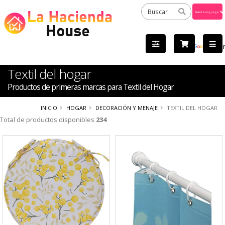
Powered
by
Tra
Textil del hogar
Productos de primeras marcas para Textil del Hogar
INICIO
HOGAR
DECORACIÓN Y MENAJE
TEXTIL DEL HOGAR
Total de productos disponibles
234