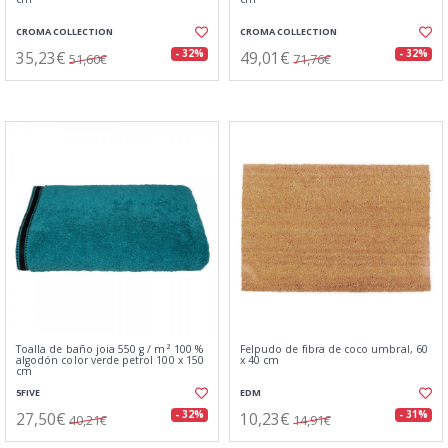
CROMA COLLECTION
CROMA COLLECTION
35,23€
49,01€
- 32%
- 32%
51,60€
71,76€
Toalla de baño joia 550 g / m² 100 %
Felpudo de fibra de coco umbral, 60
algodón color verde petrol 100 x 150
x 40 cm
cm
5FIVE
EDM
27,50€
10,23€
- 32%
- 31%
40,21€
14,91€