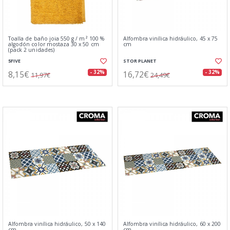
Toalla de baño joia 550 g / m² 100 %
Alfombra vinílica hidráulico, 45 x 75
algodón color mostaza 30 x 50 cm
cm
(pack 2 unidades)
5FIVE
STOR PLANET
8,15€
16,72€
- 32%
- 32%
11,97€
24,49€
Alfombra vinílica hidráulico, 50 x 140
Alfombra vinílica hidráulico, 60 x 200
cm
cm