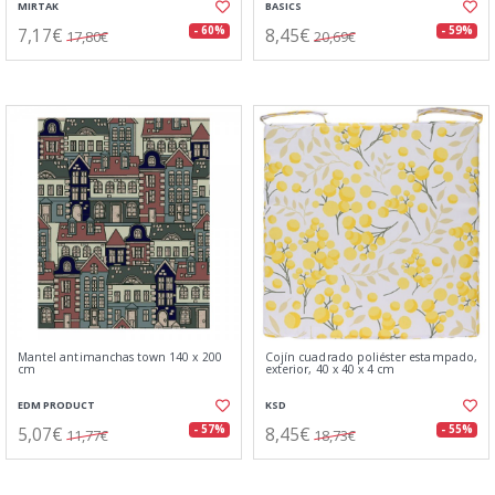
MIRTAK
BASICS
7,17€
8,45€
- 60%
- 59%
17,80€
20,69€
Mantel antimanchas town 140 x 200
Cojín cuadrado poliéster estampado,
cm
exterior, 40 x 40 x 4 cm
EDM PRODUCT
KSD
5,07€
8,45€
- 57%
- 55%
11,77€
18,73€