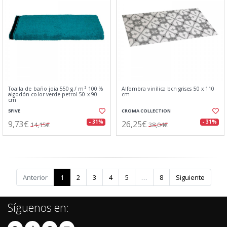
Toalla de baño joia 550 g / m² 100 %
Alfombra vinílica bcn grises 50 x 110
algodón color verde petrol 50 x 90
cm
cm
5FIVE
CROMA COLLECTION
9,73€
26,25€
- 31%
- 31%
14,15€
38,04€
Anterior
1
2
3
4
5
…
8
Siguiente
Síguenos en: