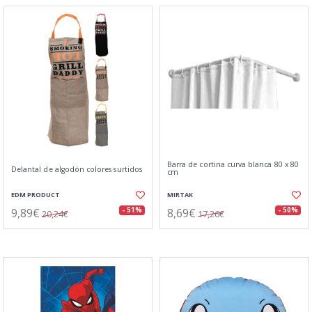
Barra de cortina curva blanca 80 x 80
Delantal de algodón colores surtidos
cm
EDM PRODUCT
MIRTAK
9,89€
8,69€
- 51%
- 50%
20,24€
17,26€