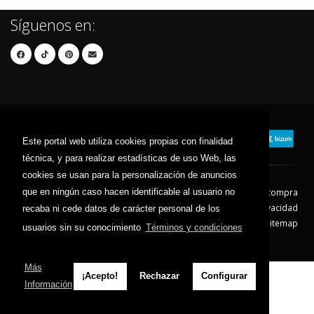
Síguenos en:
Este portal web utiliza cookies propias con finalidad
técnica, y para realizar estadísticas de uso Web, las
cookies se usan para la personalización de anuncios
que en ningún caso hacen identificable al usuario no
Contacto
Aviso Legal
Condiciones de compra
Política de envíos
Política de devolución
Política de Privacidad
recaba ni cede datos de carácter personal de los
Política de Cookies
Sitemap
usuarios sin su conocimiento
Términos y condiciones
© 2026 - Todos los derechos reservados.
Más
¡Acepto!
Rechazar
Configurar
Información