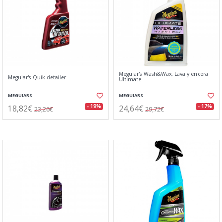
Meguiar's Wash&Wax, Lava y encera
Meguiar's Quik detailer
Ultimate
MEGUIARS
MEGUIARS
18,82€
24,64€
- 19%
- 17%
23,26€
29,72€