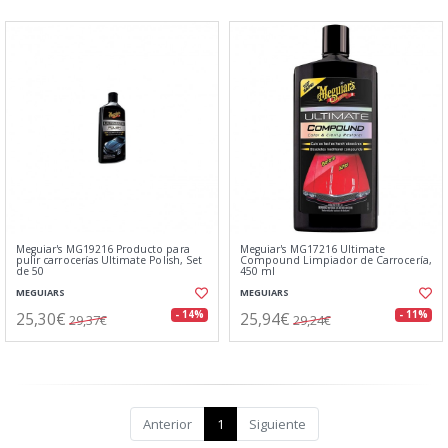
Meguiar's MG19216 Producto para
Meguiar's MG17216 Ultimate
pulir carrocerías Ultimate Polish, Set
Compound Limpiador de Carrocería,
de 50
450 ml
MEGUIARS
MEGUIARS
25,30€
25,94€
- 14%
- 11%
29,37€
29,24€
Anterior
1
Siguiente