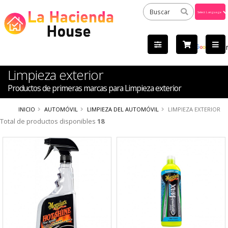
Powered
by
Tra
Limpieza exterior
Productos de primeras marcas para Limpieza exterior
INICIO
AUTOMÓVIL
LIMPIEZA DEL AUTOMÓVIL
LIMPIEZA EXTERIOR
Total de productos disponibles
18