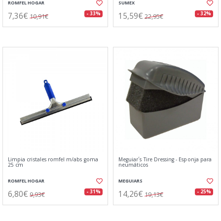
ROMFEL HOGAR
SUMEX
7,36€
15,59€
- 33%
- 32%
10,91€
22,95€
Limpia cristales romfel m/abs goma
Meguiar´s Tire Dressing - Esponja para
25 cm
neumáticos
ROMFEL HOGAR
MEGUIARS
6,80€
14,26€
- 31%
- 25%
9,93€
19,13€