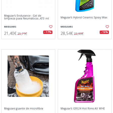
Meguiar's Endurance - Gel de
Meguiar's Hybrid Ceramic Spray Wax
limpieza para Neumáticos ,473 ml
MEGUIARS
MEGUIARS
21,40€
28,54€
- 17%
- 16%
25,71€
33,93€
Meguiars guante de microfibra
Meguiar's G9524 Hot Rims All WHE