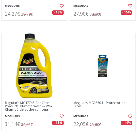
MEGUIARS
MEGUIARS
24,27€
27,90€
- 16%
- 15%
28,79€
32,86€
Meguiar's MG17748 Car Care
Meguiar's MG08504 - Protector de
ProductsUltimate Wash & Wax
lluvia
Champú de coche con cera
MEGUIARS
MEGUIARS
31,14€
22,05€
- 15%
- 14%
36,45€
25,60€