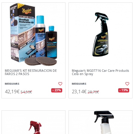
MEGUIAR'S KIT RESTAURACIÓN DE
Meguiar's MG07716 Car Care Products
FAROS 2 PASOS
Cera en Spray
MEGUIARS
MEGUIARS
42,19€
23,14€
- 23%
- 19%
54,50€
28,70€