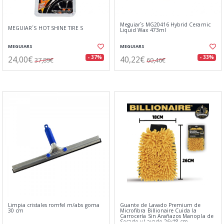
Meguiar´s MG20416 Hybrid Ceramic
MEGUIAR´S HOT SHINE TIRE S
Liquid Wax 473ml
MEGUIARS
MEGUIARS
24,00€
40,22€
- 37%
- 33%
37,89€
60,46€
Limpia cristales romfel m/abs goma
Guante de Lavado Premium de
30 cm
Microfibra Billionaire Cuida la
Carrocería Sin Arañazos Manopla de
Secado y Lavado 26x18 cm