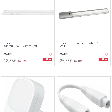
Regleta led t5
Regleta led plata c/sens.44x5,5cm.
c/interr.14w.1173mm.3cct
7w.f
MATEL
MATEL
18,85€
25,53€
- 29%
- 29%
26,67€
36,10€