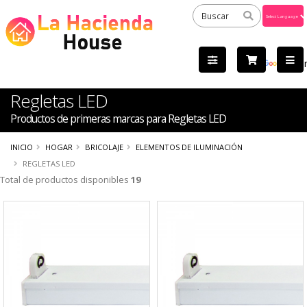
Powered
by
Tra
Regletas LED
Productos de primeras marcas para Regletas LED
INICIO
HOGAR
BRICOLAJE
ELEMENTOS DE ILUMINACIÓN
REGLETAS LED
Total de productos disponibles
19