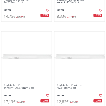
8w.573mm.3cct
enlaz.ip40.3w.3cct
MATEL
MATEL
14,75€
8,33€
- 27%
- 27%
20,24€
11,43€
Regleta led t5
Regleta led t5 c/interr.
c/interr.10w.873mm.3cct
4w.313mm.3cct
MATEL
MATEL
17,13€
12,82€
- 27%
- 27%
23,49€
17,50€