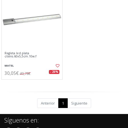
Regleta led plata
c/sens.60x5,5cm.10w.f
MATEL
30,05€
- 26%
40,78€
Anterior
1
Siguiente
Síguenos en: