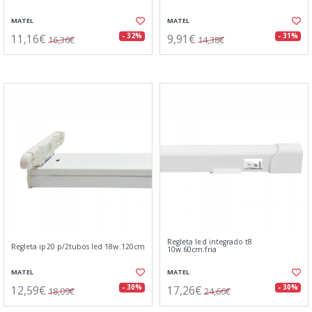
MATEL
MATEL
11,16€
9,91€
- 32%
- 31%
16,36€
14,38€
Regleta led integrado t8
Regleta ip20 p/2tubos led 18w.120cm
10w.60cm.fria
MATEL
MATEL
12,59€
17,26€
- 30%
- 30%
18,09€
24,66€