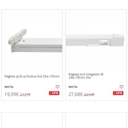
Regleta led integrado t8
Regleta ip20 p/2tubos led 25w.150cm
24w.150cm.fria
MATEL
MATEL
19,09€
27,68€
- 30%
- 30%
27,27€
39,54€