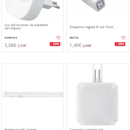
Luz led noctura 1w cuadrado
Empalme regleta t5 led 15cm.
cal.crepusc.
KORPASS
MATEL
5,08€
1,49€
- 29%
- 29%
7,15€
2,09€
Regleta led t5 c/interr.
Conexión pantalla led