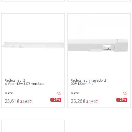
Regleta led t5
Regleta led integrado t8
c/interr.18w.1473mm.3cct
20w.120cm.fria
MATEL
MATEL
23,61€
25,26€
- 27%
- 27%
32,22€
34,46€