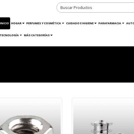
INICIO
HOGAR
PERFUMES Y COSMÉTICA
CUIDADO E HIGIENE
PARAFARMACIA
AUT
TECNOLOGÍA
MÁS CATEGORÍAS