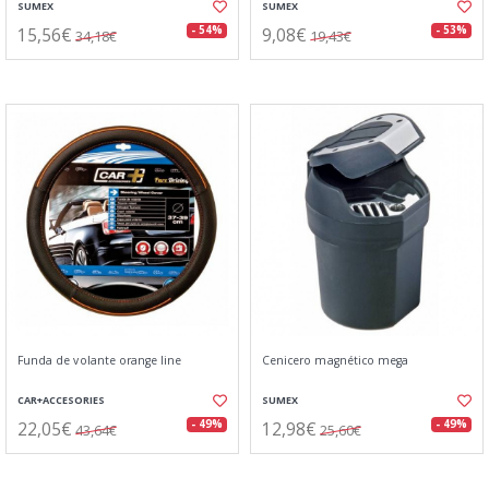
SUMEX
SUMEX
15,56€
9,08€
- 54%
- 53%
34,18€
19,43€
Funda de volante orange line
Cenicero magnético mega
CAR+ACCESORIES
SUMEX
22,05€
12,98€
- 49%
- 49%
43,64€
25,60€