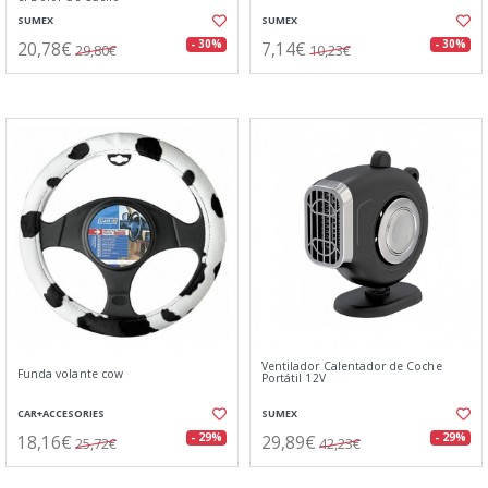
SUMEX
SUMEX
20,78€
7,14€
- 30%
- 30%
29,80€
10,23€
Ventilador Calentador de Coche
Funda volante cow
Portátil 12V
CAR+ACCESORIES
SUMEX
18,16€
29,89€
- 29%
- 29%
25,72€
42,23€