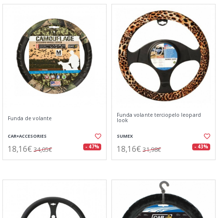
Funda volante terciopelo leopard
Funda de volante
look
CAR+ACCESORIES
SUMEX
18,16€
18,16€
- 47%
- 43%
34,05€
31,98€