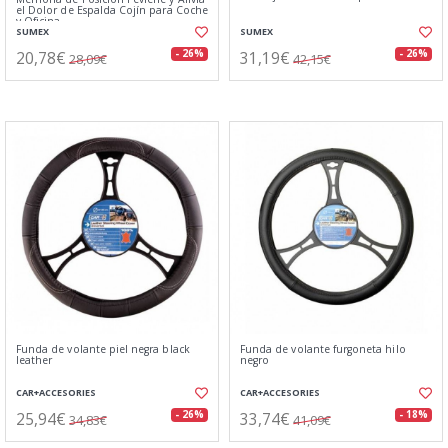
el Dolor de Espalda Cojín para Coche
y Oficina
SUMEX
SUMEX
20,78€
31,19€
- 26%
- 26%
28,09€
42,15€
Funda de volante piel negra black
Funda de volante furgoneta hilo
leather
negro
CAR+ACCESORIES
CAR+ACCESORIES
25,94€
33,74€
- 26%
- 18%
34,83€
41,09€