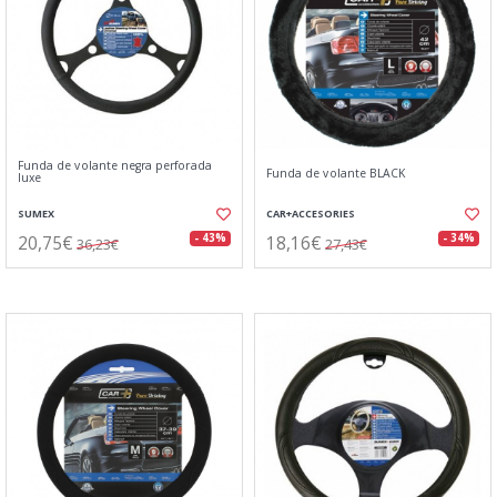
Funda de volante negra perforada
Funda de volante BLACK
luxe
SUMEX
CAR+ACCESORIES
20,75€
18,16€
- 43%
- 34%
36,23€
27,43€