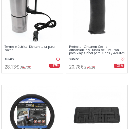
Termo eléctrico 12v con taza para
Protector Cinturon Coche
coche
Almohadilla y Funda de Cinturon
para Viajes Ideal para Niños y Adultos
SUMEX
SUMEX
28,13€
20,78€
- 27%
- 27%
38,70€
28,52€