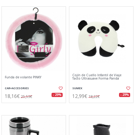
Cojín de Cuello Infantil de Viaje
Funda de volante PINKY
Tacto Ultrasuave Forma Panda
CAR+ACCESORIES
SUMEX
18,16€
12,99€
- 29%
- 29%
25,53€
18,22€