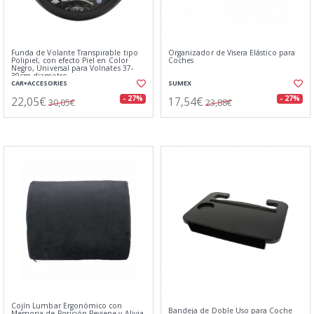
Funda de Volante Transpirable tipo
Organizador de Visera Elástico para
Polipiel, con efecto Piel en Color
Coches
Negro, Universal para Volnates 37-
39cm diametro
CAR+ACCESORIES
SUMEX
22,05€
17,54€
- 27%
- 27%
30,05€
23,88€
Cojín Lumbar Ergonómico con
Bandeja de Doble Uso para Coche
Memoria de Posición Peviene y Alivia