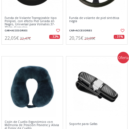
Funda de Volante Transpirable tipo
Funda de volante de piel sintética
Polipiel, con efecto Piel Girada en
negra
Negro, Universal para Volnates 37-
39cm diametro
CAR+ACCESORIES
CAR+ACCESORIES
22,05€
20,75€
- 32%
- 31%
32,47€
29,89€
Oferta
Cojín de Cuello Ergonómico con
Soporte para Gafas
Memoria de Posición Peviene y Alivia
el Dolor de Cuello