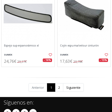
Espejo superpanorámico xl
Cojín espuma/velour cinturón
SUMEX
SUMEX
24,76€
17,63€
- 16%
- 15%
29,37€
20,78€
Anterior
1
2
Siguiente
Síguenos en: