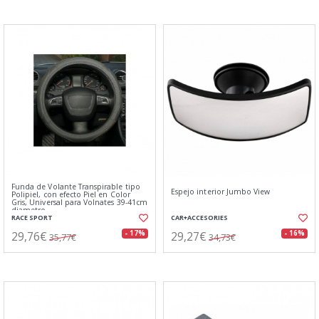
Funda de Volante Transpirable tipo
Espejo interior Jumbo View
Polipiel, con efecto Piel en Color
Gris, Universal para Volnates 39-41cm
diametro
RACE SPORT
CAR+ACCESORIES
29,76€
29,27€
- 17%
- 16%
35,77€
34,73€