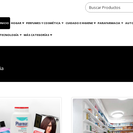
INICIO
HOGAR
PERFUMES Y COSMÉTICA
CUIDADO E HIGIENE
PARAFARMACIA
AUT
TECNOLOGÍA
MÁS CATEGORÍAS
ia