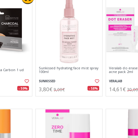
Sunkissed hydrating face mist spray
Veralab do erase
ra Carbon 1 ud
100ml
acne pack 2ml
SUNKISSED
VERALAB
3,80€
14,61€
- 59%
- 58%
9,00€
30,0