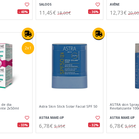
SALOOS
AVÈNE
11,45€
12,73€
- 40%
- 36%
18,00€
20,0
2x1
 de dia
ASTRA skin Spray
Astra Skin Stick Solar Facial SPF 50
ante 2x50ml
Revitalizante 10
ASTRA MAKE-UP
ASTRA MAKE-UP
6,78€
6,78€
- 33%
- 32%
9,95€
9,95€