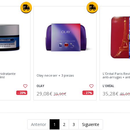
hidratante
L'Oréal Paris Revi
Olay neceser + 3 piezas
0ml
anti-arrugas + a
OLAY
L'ORÉAL
29,08€
35,28€
- 28%
- 27%
39,90€
46,0
Anterior
1
2
3
Siguiente