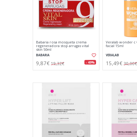
Babaria rosa mosqueta crema
Veralab wonder c 
regeneradora stop arrugas vital
facial 15ml
skin 50ml
BABARIA
VERALAB
9,87€
15,49€
- 49%
19,32€
30,00€