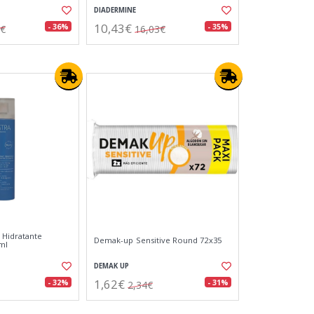
DIADERMINE
10,43€
- 36%
- 35%
0€
16,03€
 Hidratante
Demak-up Sensitive Round 72x35
0ml
DEMAK UP
1,62€
- 32%
- 31%
2,34€