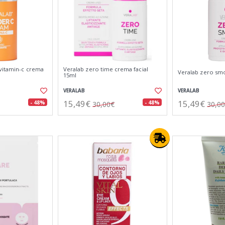
vitamin-c crema
Veralab zero time crema facial
Veralab zero sm
15ml
VERALAB
VERALAB
15,49€
15,49€
- 48%
- 48%
30,00€
30,0