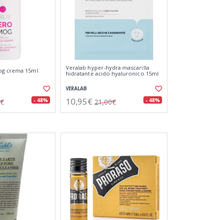
Veralab hyper-hydra mascarilla
og crema 15ml
hidratante acido hyaluronico 15ml
VERALAB
10,95€
- 48%
- 48%
0€
21,00€