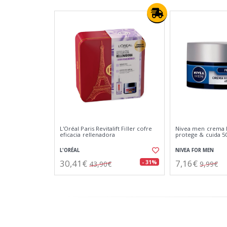
L'Oréal Paris Revitalift Filler cofre
Nivea men crema 
eficacia rellenadora
protege & cuida 5
L'ORÉAL
NIVEA FOR MEN
30,41€
7,16€
- 31%
43,90€
9,99€