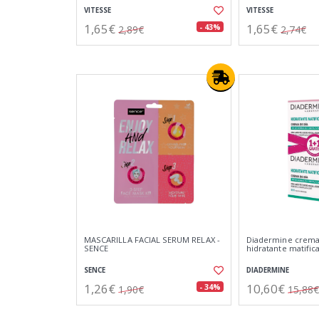
VITESSE
VITESSE
1,65€
1,65€
- 43%
2,89€
2,74€
MASCARILLA FACIAL SERUM RELAX -
Diadermine crema
SENCE
hidratante matific
SENCE
DIADERMINE
1,26€
10,60€
- 34%
1,90€
15,88€