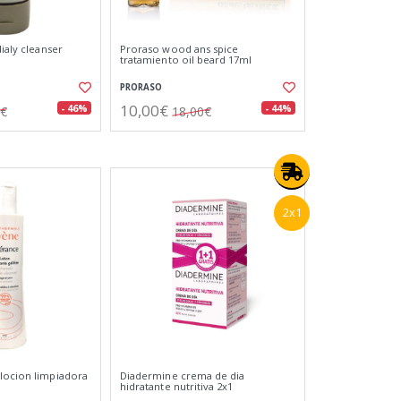
dialy cleanser
Proraso wood ans spice
tratamiento oil beard 17ml
PRORASO
10,00€
- 46%
- 44%
6€
18,00€
2x1
locion limpiadora
Diadermine crema de dia
hidratante nutritiva 2x1