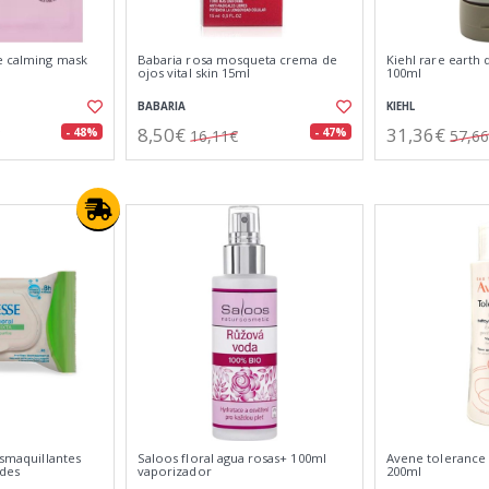
e calming mask
Babaria rosa mosqueta crema de
Kiehl rare earth 
ojos vital skin 15ml
100ml
BABARIA
KIEHL
8,50€
31,36€
- 48%
- 47%
16,11€
57,6
esmaquillantes
Saloos floral agua rosas+ 100ml
Avene tolerance 
ades
vaporizador
200ml