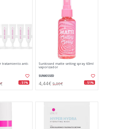
r tratamiento anti-
Sunkissed matte setting spray 60ml
vaporizador
SUNKISSED
4,44€
- 51%
- 51%
0€
9,00€