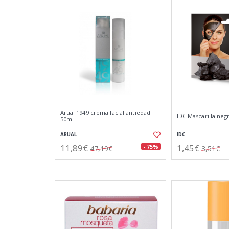
Arual 1949 crema facial antiedad
IDC Mascarilla neg
50ml
ARUAL
IDC
11,89€
1,45€
- 75%
47,19€
3,51€