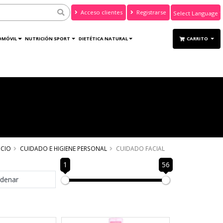
Acceso clientes
Registrarse
Powered by
Translate
OMÓVIL
NUTRICIÓN SPORT
DIETÉTICA NATURAL
CARRITO
ICIO
CUIDADO E HIGIENE PERSONAL
CUIDADO FACIAL
1
56
denar