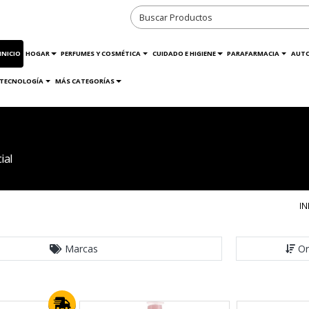
INICIO
HOGAR
PERFUMES Y COSMÉTICA
CUIDADO E HIGIENE
PARAFARMACIA
AUT
TECNOLOGÍA
MÁS CATEGORÍAS
ial
IN
Marcas
Or