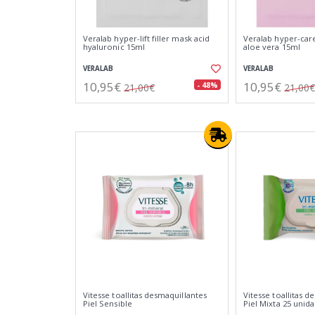
Veralab hyper-lift filler mask acid
Veralab hyper-car
hyaluronic 15ml
aloe vera 15ml
VERALAB
VERALAB
10,95€
10,95€
- 48%
21,00€
21,00€
Vitesse toallitas desmaquillantes
Vitesse toallitas d
Piel Sensible
Piel Mixta 25 unid