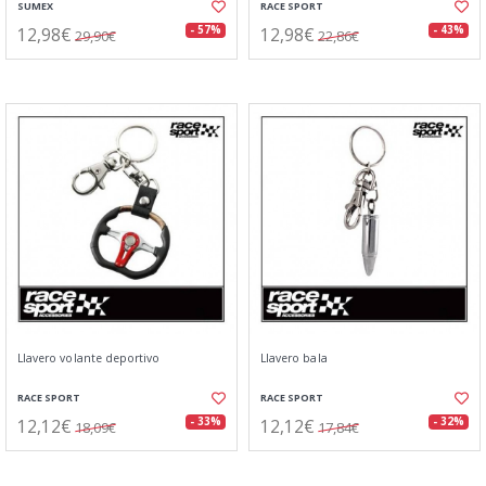
SUMEX
RACE SPORT
12,98€
12,98€
- 57%
- 43%
29,90€
22,86€
Llavero volante deportivo
Llavero bala
RACE SPORT
RACE SPORT
12,12€
12,12€
- 33%
- 32%
18,09€
17,84€