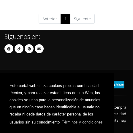
Anterior
1
Siguiente
Síguenos en:
Este portal web utiliza cookies propias con finalidad
técnica, y para realizar estadísticas de uso Web, las
cookies se usan para la personalización de anuncios
que en ningún caso hacen identificable al usuario no
Contacto
Aviso Legal
Condiciones de compra
Política de envíos
Política de devolución
Política de Privacidad
recaba ni cede datos de carácter personal de los
Política de Cookies
Sitemap
usuarios sin su conocimiento
Términos y condiciones
© 2026 - Todos los derechos reservados.