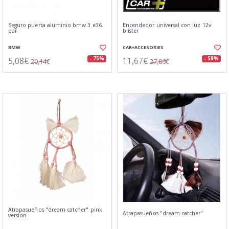
Seguro puerta aluminio bmw 3 e36.
Encendedor universal con luz 12v
par
blíster
BMW
CAR+ACCESORIES
5,08€
11,67€
- 75%
- 58%
20,14€
27,86€
Atrapasueños "dream catcher" pink
Atrapasueños "dream catcher"
version