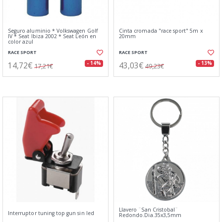
Seguro aluminio * Volkswagen Golf
Cinta cromada "race sport" 5m x
IV * Seat Ibiza 2002 * Seat León en
20mm
color azul
RACE SPORT
RACE SPORT
14,72€
43,03€
- 14%
- 13%
17,21€
49,23€
Llavero ¨San Cristobal¨
Interruptor tuning top gun sin led
Redondo.Dia.35x3,5mm