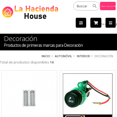
Powered
by
Tra
Decoración
Productos de primeras marcas para Decoración
INICIO
AUTOMÓVIL
INTERIOR
DECORACIÓN
Total de productos disponibles
16