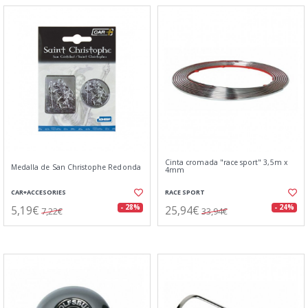
Cinta cromada "race sport" 3,5m x
Medalla de San Christophe Redonda
4mm
CAR+ACCESORIES
RACE SPORT
5,19€
25,94€
- 28%
- 24%
7,22€
33,94€