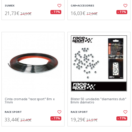
SUMEX
CAR+ACCESORIES
21,73€
16,03€
- 11%
- 11%
24,50€
17,94€
Cinta cromada "race sport" 8m x
Blister 50 unidades "diamantes dub"
7mm
8mm diámetro
RACE SPORT
RACE SPORT
33,44€
19,29€
- 11%
- 11%
37,40€
21,57€