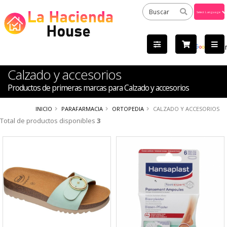
Powered
by
Tra
Calzado y accesorios
Productos de primeras marcas para Calzado y accesorios
INICIO
PARAFARMACIA
ORTOPEDIA
CALZADO Y ACCESORIOS
Total de productos disponibles
3