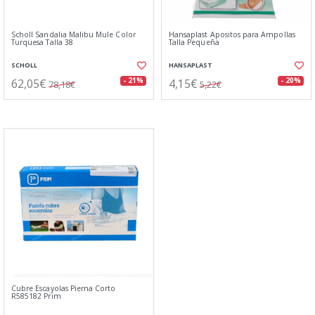
Scholl Sandalia Malibu Mule Color
Hansaplast Apositos para Ampollas
Turquesa Talla 38
Talla Pequeña
SCHOLL
HANSAPLAST
62,05€
4,15€
- 21%
- 20%
78,18€
5,22€
Cubre Escayolas Pierna Corto
R585182 Prim