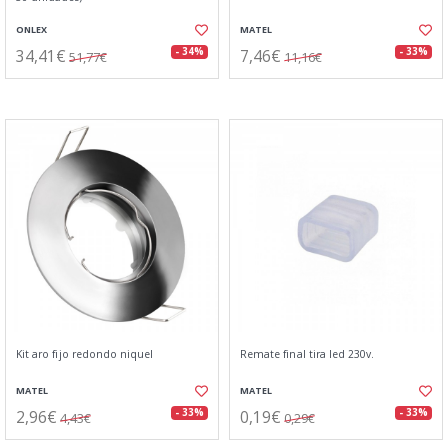
ONLEX
MATEL
34,41€
7,46€
- 34%
- 33%
51,77€
11,16€
Kit aro fijo redondo niquel
Remate final tira led 230v.
MATEL
MATEL
2,96€
0,19€
- 33%
- 33%
4,43€
0,29€