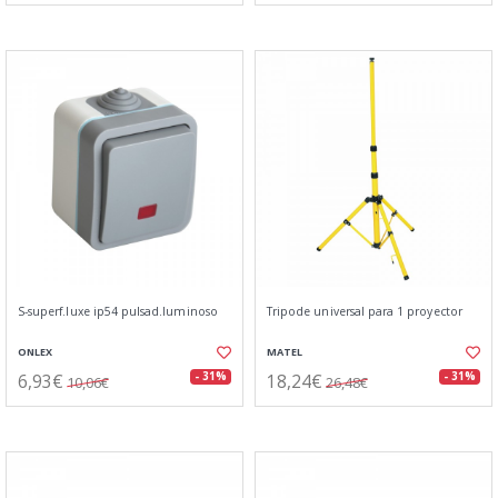
S-superf.luxe ip54 pulsad.luminoso
Tripode universal para 1 proyector
ONLEX
MATEL
6,93€
18,24€
- 31%
- 31%
10,06€
26,48€