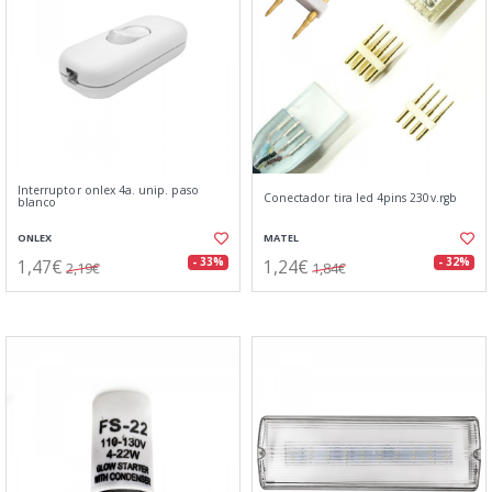
Interruptor onlex 4a. unip. paso
Conectador tira led 4pins 230v.rgb
blanco
ONLEX
MATEL
1,47€
1,24€
- 33%
- 32%
2,19€
1,84€