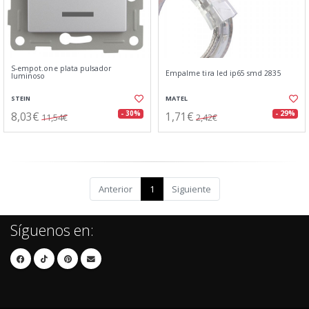
S-empot.one plata pulsador
Empalme tira led ip65 smd 2835
luminoso
STEIN
MATEL
8,03€
1,71€
- 30%
- 29%
11,54€
2,42€
Anterior
1
Siguiente
Síguenos en: