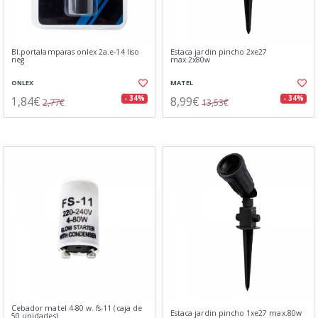
Bl.portalamparas onlex 2a.e-14 liso
Estaca jardin pincho 2xe27
neg
max.2x80w
ONLEX
MATEL
1,84€
8,99€
- 34%
- 34%
2,77€
13,53€
Cebador matel 4-80 w. fs-11 (caja de
Estaca jardin pincho 1xe27 max.80w
50 unidades)