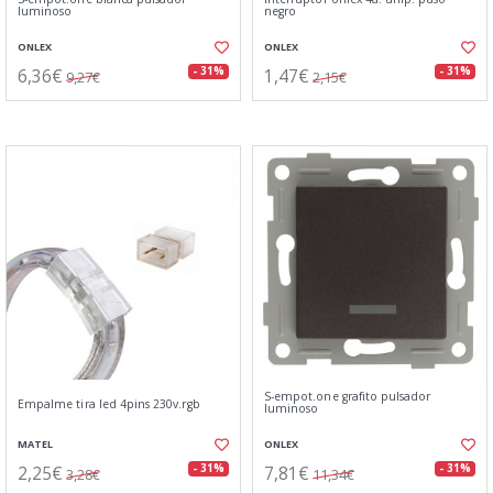
luminoso
negro
ONLEX
ONLEX
6,36€
1,47€
- 31%
- 31%
9,27€
2,15€
S-empot.one grafito pulsador
Empalme tira led 4pins 230v.rgb
luminoso
MATEL
ONLEX
2,25€
7,81€
- 31%
- 31%
3,28€
11,34€