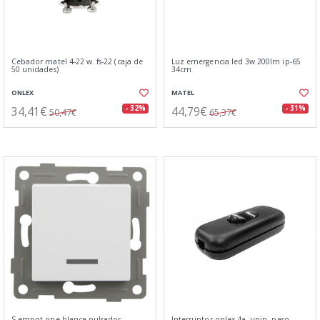
Cebador matel 4-22 w. fs-22 (caja de
Luz emergencia led 3w 200lm ip-65
50 unidades)
34cm
ONLEX
MATEL
34,41€
44,79€
- 32%
- 31%
50,47€
65,37€
S-empot.one blanca pulsador
Interruptor onlex 4a. unip. paso