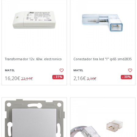
Transformador 12v. 60w. electronico
Conectador tira led "l" ip65 smd2835
MATEL
MATEL
16,20€
2,16€
- 31%
- 30%
23,51€
3,10€