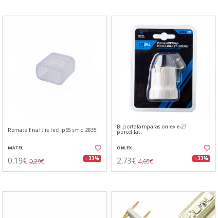
Bl.portalamparas onlex e-27
Remate final tira led ip65 smd 2835
porcel.lat.
MATEL
ONLEX
0,19€
2,73€
- 33%
- 33%
0,29€
4,05€