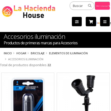
Powered
by
Tra
Accesorios iluminación
Productos de primeras marcas para Accesorios
INICIO
HOGAR
BRICOLAJE
ELEMENTOS DE ILUMINACIÓN
ACCESORIOS ILUMINACIÓN
Total de productos disponibles
22