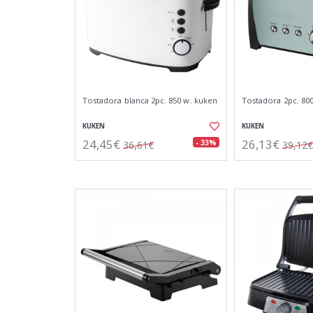
Tostadora blanca 2pc. 850 w. kuken
Tostadora 2pc. 80
KUKEN
KUKEN
24,45€
26,13€
- 33%
36,61€
39,12€