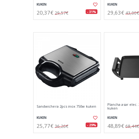
KUKEN
KUKEN
20,37€
29,63€
- 31%
29,57€
43,00€
Plancha asar elec.
Sandwichera 2pcs inox 750w kuken
kuken
KUKEN
KUKEN
25,77€
48,89€
- 29%
36,26€
68,44€