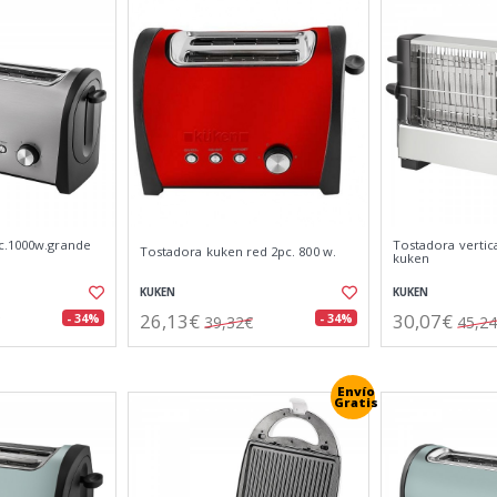
c.1000w.grande
Tostadora vertica
Tostadora kuken red 2pc. 800 w.
kuken
KUKEN
KUKEN
26,13€
30,07€
- 34%
- 34%
39,32€
45,2
Envío
Gratis