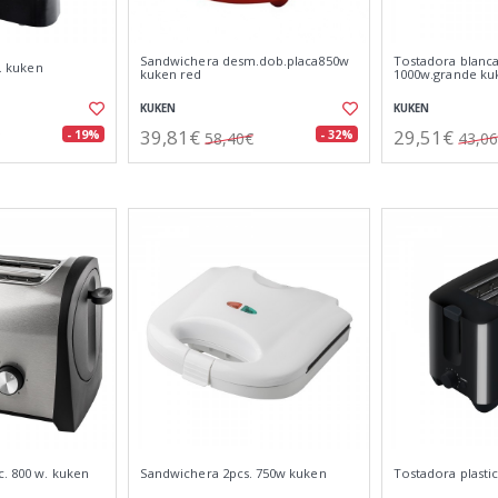
Sandwichera desm.dob.placa850w
Tostadora blanca
w. kuken
kuken red
1000w.grande ku
KUKEN
KUKEN
39,81€
29,51€
- 19%
- 32%
58,40€
43,0
c. 800 w. kuken
Sandwichera 2pcs. 750w kuken
Tostadora plasti