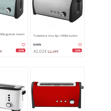
000w.grande kuken
Tostadora inox.4pc.1400w.kuken
KUKEN
42,02€
- 33%
- 33%
2€
62,28€