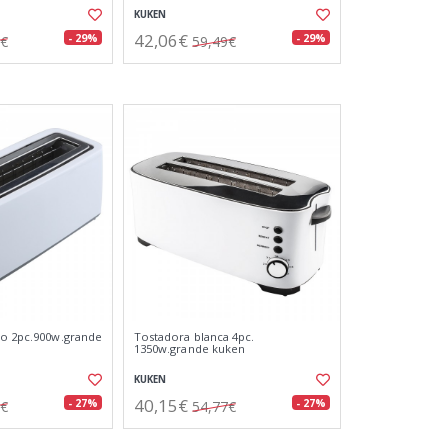
KUKEN
42,06€
- 29%
- 29%
5€
59,49€
co 2pc.900w.grande
Tostadora blanca 4pc.
1350w.grande kuken
KUKEN
40,15€
- 27%
- 27%
4€
54,77€