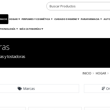
INICIO
HOGAR
PERFUMES Y COSMÉTICA
CUIDADO E HIGIENE
PARAFARMACIA
AUT
TECNOLOGÍA
MÁS CATEGORÍAS
ras
s y tostadoras
INICIO
HOGAR
Marcas
Or