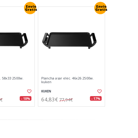
Envío
Envío
Gratis
Gratis
. 58x33 2500w.
Plancha asar elec. 46x26 2500w.
kuken
KUKEN
64,83€
- 18%
- 17%
7€
77,94€