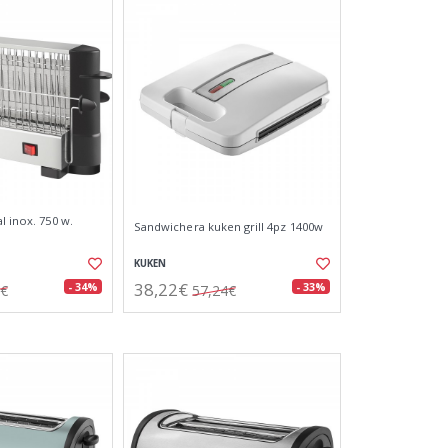
l inox. 750 w.
Sandwichera kuken grill 4pz 1400w
KUKEN
38,22€
- 34%
- 33%
4€
57,24€