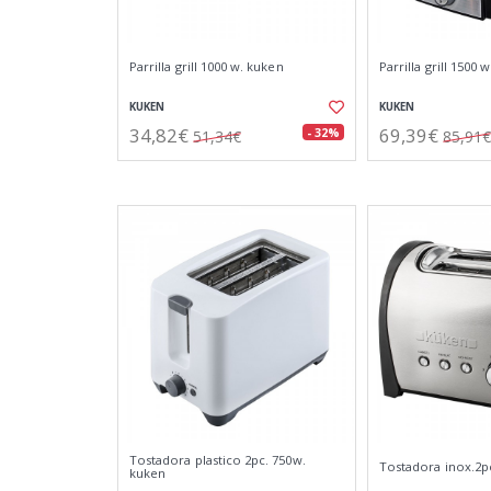
Parrilla grill 1000 w. kuken
Parrilla grill 1500 
KUKEN
KUKEN
34,82€
69,39€
- 32%
51,34€
85,91€
Tostadora plastico 2pc. 750w.
Tostadora inox.2p
kuken