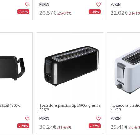
KUKEN
KUKEN
20,87€
22,02€
- 31%
- 30%
29,98€
31,1
 28x28 1800w.
Tostadora plastico 2pc.900w.grande
Tostadora plasti
negra
kuken
KUKEN
KUKEN
30,24€
29,41€
- 29%
- 27%
41,69€
40,5