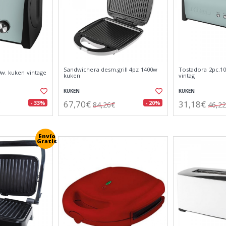
Sandwichera desm.grill 4pz 1400w
Tostadora 2pc.1
0w. kuken vintage
kuken
vintag
KUKEN
KUKEN
67,70€
31,18€
- 33%
- 20%
84,26€
46,2
Envío
Gratis