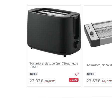
Tostadora plastico 2pc. 750w. negra
Tostadora plana 70
mate
KUKEN
KUKEN
22,02€
27,83€
- 26%
29,89€
37,77€