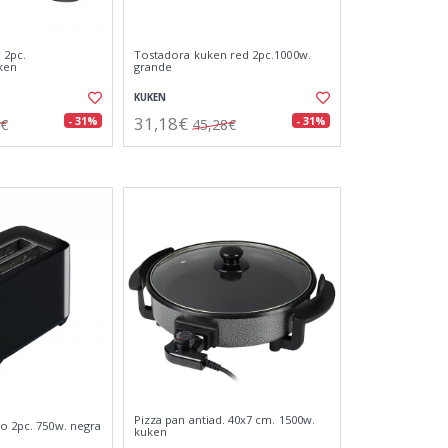
 2pc.
Tostadora kuken red 2pc.1000w.
ken
grande
KUKEN
31,18€
- 31%
- 31%
6€
45,28€
Pizza pan antiad. 40x7 cm. 1500w.
co 2pc. 750w. negra
kuken