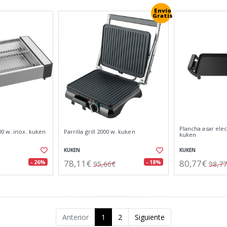
Envío
Gratis
Plancha asar elec
0 w. inox. kuken
Parrilla grill 2000 w. kuken
kuken
KUKEN
KUKEN
78,11€
80,77€
- 26%
- 18%
95,66€
98,7
Anterior
1
2
Siguiente