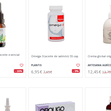
aceite esencial
Omega-3 (aceite de salmón) 55 cap
Crema global ol
PLANTIS
ARTESANIA AGRÍC
6,95€
12,45€
- 26%
- 9%
7,65€
13,7