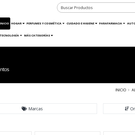
INICIO
HOGAR
PERFUMES Y COSMÉTICA
CUIDADO E HIGIENE
PARAFARMACIA
AUT
TECNOLOGÍA
MÁS CATEGORÍAS
ntos
INICIO
A
Marcas
Or