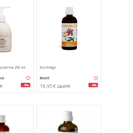
igoderma 250 ml
Dormiligo
OLA
BILIGO
16,95€
- 9%
- 9%
0€
18,65€