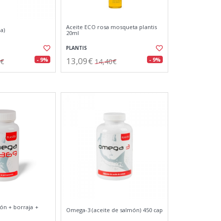
Aceite ECO rosa mosqueta plantis
a)
20ml
PLANTIS
13,09€
- 9%
- 9%
0€
14,40€
ón + borraja +
Omega-3 (aceite de salmón) 450 cap