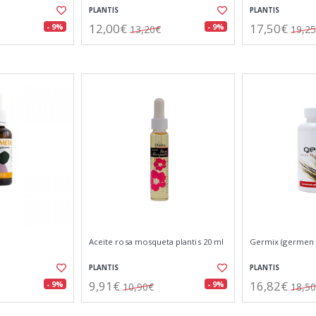
PLANTIS
PLANTIS
12,00€
17,50€
- 9%
- 9%
13,20€
19,2
Aceite rosa mosqueta plantis 20 ml
Germix (germen d
PLANTIS
PLANTIS
9,91€
16,82€
- 9%
- 9%
10,90€
18,5