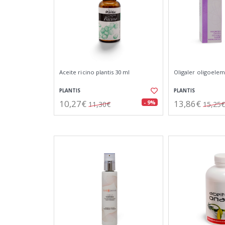
Aceite ricino plantis 30 ml
Oligaler oligoele
PLANTIS
PLANTIS
10,27€
13,86€
- 9%
11,30€
15,25€