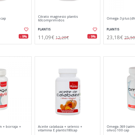
Citrato magnesio plantis
 cap
Omega-3 plus (dh
60comprimidos
PLANTIS
PLANTIS
11,09€
23,18€
- 9%
- 9%
12,20€
25,5
 + borraja +
Aceite calabaza + selenio +
Omega-369 (salm
vitamina E plantis180cap
olivo) 100 cap