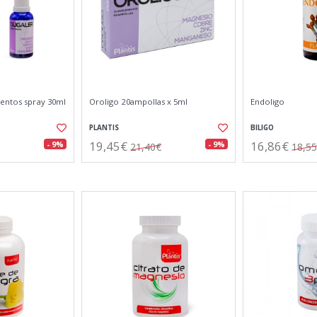
mentos spray 30ml
Oroligo 20ampollas x 5ml
Endoligo
PLANTIS
BILIGO
19,45€
16,86€
- 9%
- 9%
21,40€
18,5