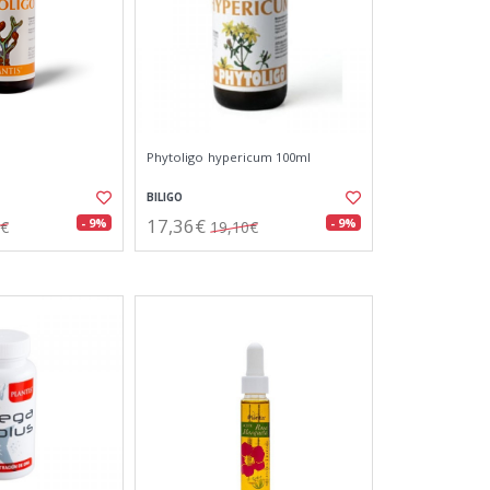
Phytoligo hypericum 100ml
BILIGO
17,36€
- 9%
- 9%
5€
19,10€