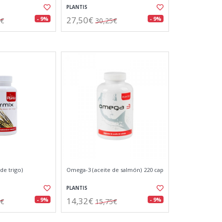
PLANTIS
27,50€
- 9%
- 9%
5€
30,25€
e trigo)
Omega-3 (aceite de salmón) 220 cap
PLANTIS
14,32€
- 9%
- 9%
0€
15,75€