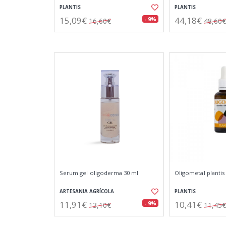
PLANTIS
PLANTIS
15,09€
44,18€
- 9%
16,60€
48,60€
Serum gel oligoderma 30 ml
Oligometal plantis
ARTESANIA AGRÍCOLA
PLANTIS
11,91€
10,41€
- 9%
13,10€
11,45€