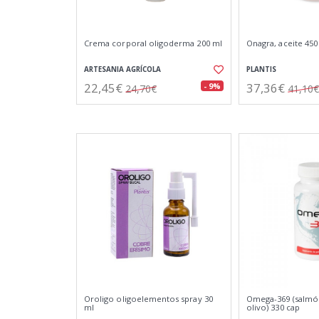
Crema corporal oligoderma 200 ml
Onagra, aceite 450
ARTESANIA AGRÍCOLA
PLANTIS
22,45€
37,36€
- 9%
24,70€
41,10€
Oroligo oligoelementos spray 30
Omega-369 (salmón
ml
olivo) 330 cap