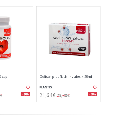
0 cap
Gelisan plus flash 14viales x 25ml
PLANTIS
21,64€
- 9%
- 9%
5€
23,80€