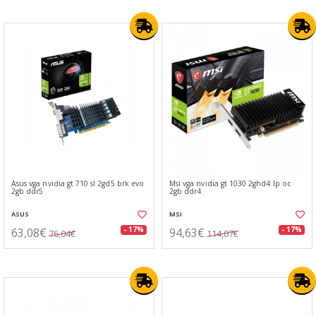
Asus vga nvidia gt 710 sl 2gd5 brk evo
Msi vga nvidia gt 1030 2ghd4 lp oc
2gb ddr5
2gb ddr4
ASUS
MSI
63,08€
94,63€
- 17%
- 17%
76,04€
114,07€