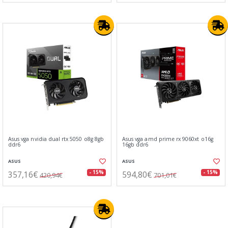
Asus vga nvidia dual rtx 5050 o8g 8gb
Asus vga amd prime rx 9060xt o16g
ddr6
16gb ddr6
ASUS
ASUS
357,16€
594,80€
- 15%
- 15%
420,94€
701,01€