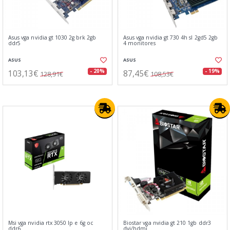
Asus vga nvidia gt 1030 2g brk 2gb
Asus vga nvidia gt 730 4h sl 2gd5 2gb
ddr5
4 monitores
ASUS
ASUS
103,13€
87,45€
- 20%
- 19%
128,91€
108,53€
Msi vga nvidia rtx 3050 lp e 6g oc
Biostar vga nvidia gt 210 1gb ddr3
ddr6
dvi/hdmi