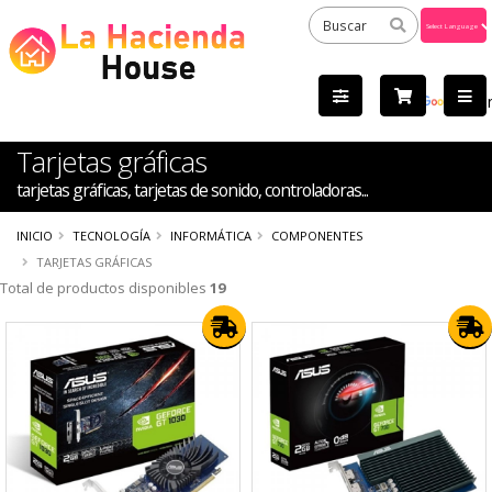
Powered
by
Tra
Tarjetas gráficas
tarjetas gráficas, tarjetas de sonido, controladoras...
INICIO
TECNOLOGÍA
INFORMÁTICA
COMPONENTES
TARJETAS GRÁFICAS
Total de productos disponibles
19