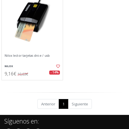
Nilox lector tarjetas dni-e / usb
NILOX
9,16€
- 14%
10,63€
Anterior
1
Siguiente
Síguenos en: