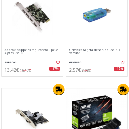
Approx! apppcie4 tarj. control. pci-e
Gembird tarjeta de sonido usb 5.1
4 ptos usb30
''virtus2''
APPROX!
GEMBIRD
13,42€
2,57€
- 17%
- 17%
16,17€
3,08€