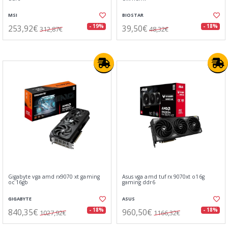
MSI
BIOSTAR
253,92€
39,50€
- 19%
- 18%
312,87€
48,32€
Gigabyte vga amd rx9070 xt gaming
Asus vga amd tuf rx 9070xt o16g
oc 16gb
gaming ddr6
GIGABYTE
ASUS
840,35€
960,50€
- 18%
- 18%
1027,92€
1166,32€