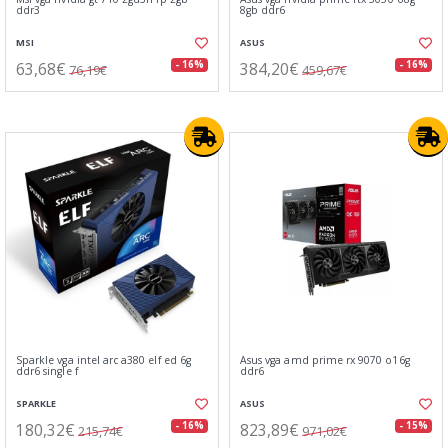
ddr3
8gb ddr6
MSI
ASUS
63,68€
384,20€
- 16%
- 16%
76,19€
459,67€
Sparkle vga intel arc a380 elf ed 6g
Asus vga amd prime rx 9070 o16g
ddr6 single f
ddr6
SPARKLE
ASUS
180,32€
823,89€
- 16%
- 15%
215,74€
971,02€