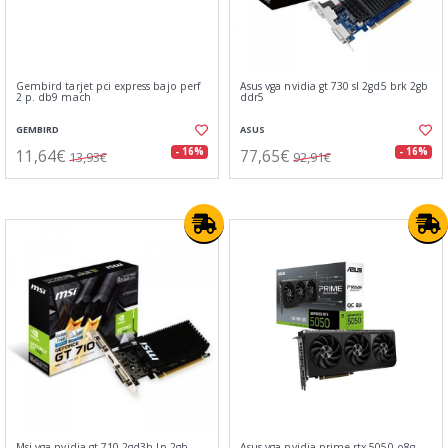
Gembird tarjet pci express bajo perf
Asus vga nvidia gt 730 sl 2gd5 brk 2gb
2 p. db9 mach
ddr5
GEMBIRD
ASUS
11,64€
77,65€
- 16%
- 16%
13,93€
92,91€
Msi vga nvidia gt 710 2gd3h lp 2gb
Asus vga nvidia prime rtx 5050 o8g