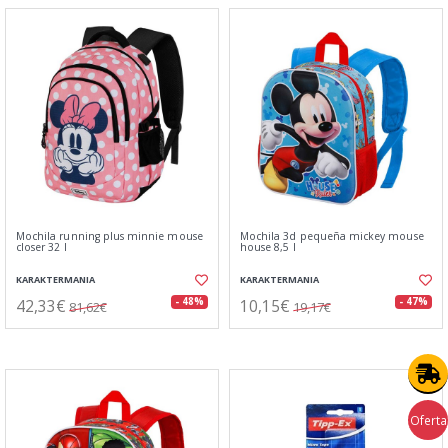
Mochila running plus minnie mouse
Mochila 3d pequeña mickey mouse
closer 32 l
house 8,5 l
KARAKTERMANIA
KARAKTERMANIA
42,33€
10,15€
- 48%
- 47%
81,62€
19,17€
Oferta