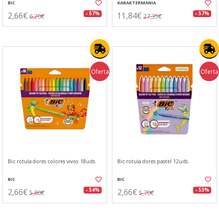
BIC
KARAKTERMANIA
2,66€
11,84€
- 57%
- 57%
6,20€
27,35€
Oferta
Oferta
Bic rotuladores colores vivos 18uds.
Bic rotuladores pastel 12uds.
BIC
BIC
2,66€
2,66€
- 54%
- 53%
5,80€
5,70€