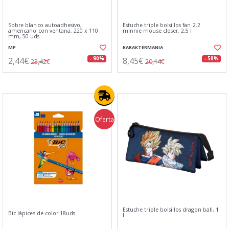
Sobre blanco autoadhesivo,
Estuche triple bolsillos fan 2.2
americano con ventana, 220 x 110
minnie mouse closer. 2,5 l
mm, 50 uds
MP
KARAKTERMANIA
2,44€
8,45€
- 90%
- 58%
23,42€
20,14€
Oferta
Estuche triple bolsillos dragon ball, 1
Bic lápices de color 18uds.
l