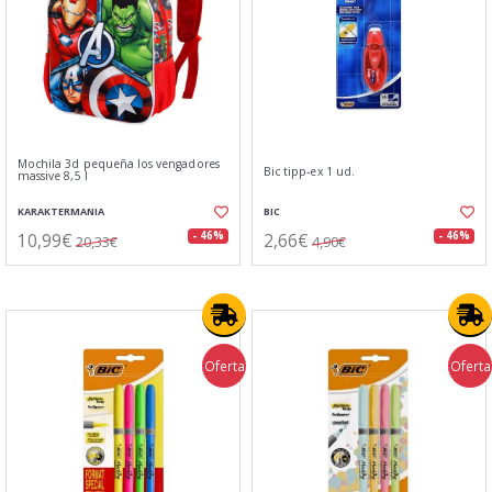
Mochila 3d pequeña los vengadores
Bic tipp-ex 1 ud.
massive 8,5 l
KARAKTERMANIA
BIC
10,99€
2,66€
- 46%
- 46%
20,33€
4,90€
Oferta
Oferta