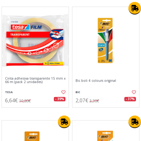
Cinta adhesiva transparente 15 mm x
Bic boli 4 colours original
66 m (pack 2 unidades)
TESA
BIC
6,64€
2,07€
- 39%
- 37%
10,80€
3,30€