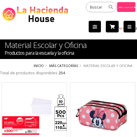
Powered
by
Tra
Material Escolar y Oficina
Productos para la escuela y la oficina
INICIO
MÁS CATEGORÍAS
MATERIAL ESCOLAR Y OFICINA
Total de productos disponibles
254