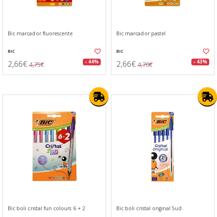
Bic marcador fluorescente
Bic marcador pastel
BIC
BIC
2,66€
2,66€
- 44%
- 43%
4,75€
4,70€
Bic boli cristal fun colours 6 + 2
Bic boli cristal original 5ud.