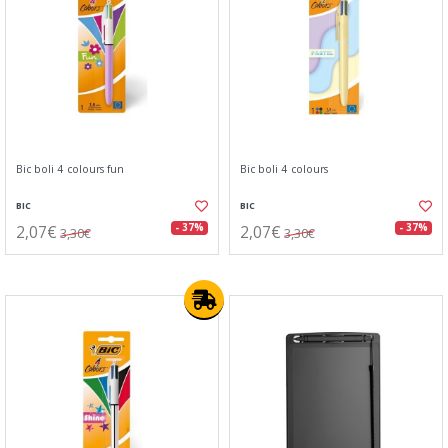
Bic boli 4 colours fun
Bic boli 4 colours
BIC
BIC
2,07€
2,07€
- 37%
- 37%
3,30€
3,30€