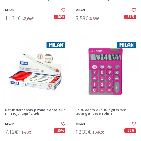
MILAN
MILAN
11,31€
5,58€
- 36%
- 36%
17,64€
8,69€
Rotuladores para pizarra blanca ø3,7
Calculadora duo 10 digitos rosa
mm rojo, caja 12 uds
teclas grandes en blister
MILAN
MILAN
7,12€
12,33€
- 35%
- 35%
11,00€
19,02€