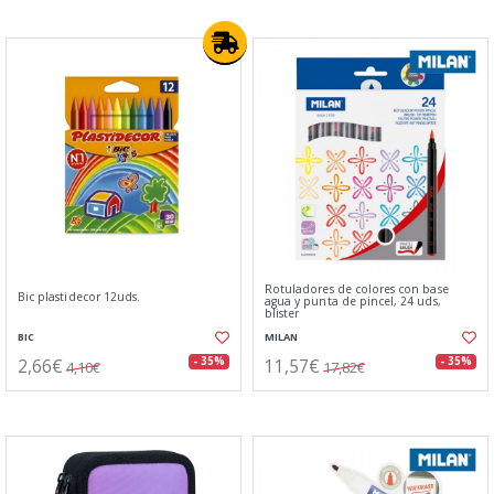
Rotuladores de colores con base
Bic plastidecor 12uds.
agua y punta de pincel, 24 uds,
blister
BIC
MILAN
2,66€
11,57€
- 35%
- 35%
4,10€
17,82€