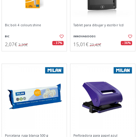
Bic boli 4 colours shine
Tablet para dibujar y escribir lcd
BIC
INNOVAGOODS
2,07€
15,01€
- 37%
- 36%
3,30€
23,42€
Porcelana rusa blanca 500 g
Perforadora para papel azul