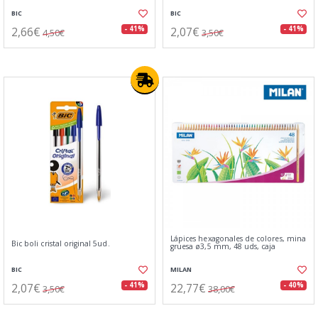
BIC
BIC
2,66€
2,07€
- 41%
- 41%
4,50€
3,50€
Lápices hexagonales de colores, mina
Bic boli cristal original 5ud.
gruesa ø3,5 mm, 48 uds, caja
BIC
MILAN
2,07€
22,77€
- 41%
- 40%
3,50€
38,00€