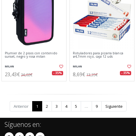
Plumier de 2 pisos con contenido
Rotuladores para pizarra blanca
sunset, negro y rosa milan
ø4,7mm rojo, caja 12 uds
MILAN
MILAN
23,43€
8,69€
- 35%
- 35%
36,02€
13,35€
Anterior
1
2
3
4
5
…
9
Siguiente
Síguenos en: