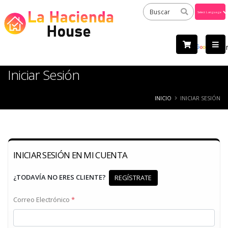
Powered
by
Tra
Iniciar Sesión
INICIO
INICIAR SESIÓN
INICIAR SESIÓN EN MI CUENTA
¿TODAVÍA NO ERES CLIENTE?
REGÍSTRATE
Correo Electrónico
*