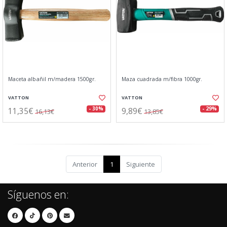
Maceta albañil m/madera 1500gr.
Maza cuadrada m/fibra 1000gr.
VATTON
VATTON
11,35€
9,89€
- 30%
- 29%
16,13€
13,85€
Anterior
1
Siguiente
Síguenos en: