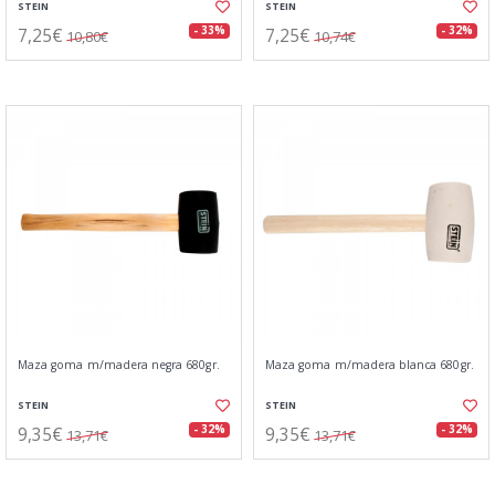
STEIN
STEIN
7,25€
7,25€
- 33%
- 32%
10,80€
10,74€
Maza goma m/madera negra 680gr.
Maza goma m/madera blanca 680gr.
STEIN
STEIN
9,35€
9,35€
- 32%
- 32%
13,71€
13,71€