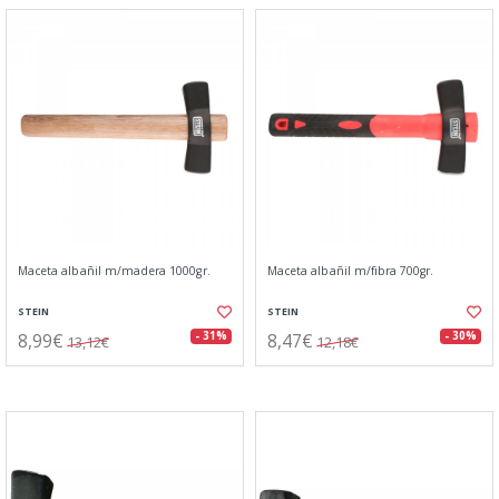
Maceta albañil m/madera 1000gr.
Maceta albañil m/fibra 700gr.
STEIN
STEIN
8,99€
8,47€
- 31%
- 30%
13,12€
12,18€