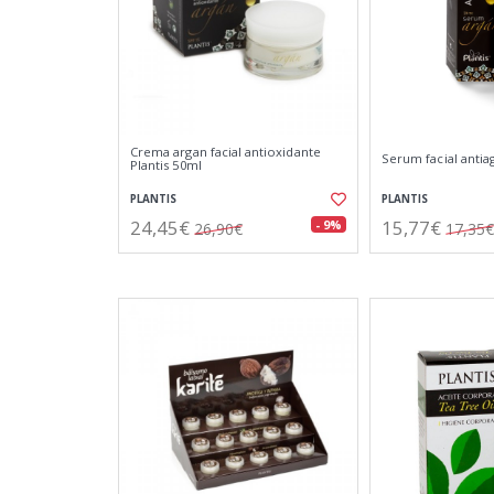
Crema argan facial antioxidante
Serum facial antia
Plantis 50ml
PLANTIS
PLANTIS
24,45€
15,77€
- 9%
26,90€
17,35€