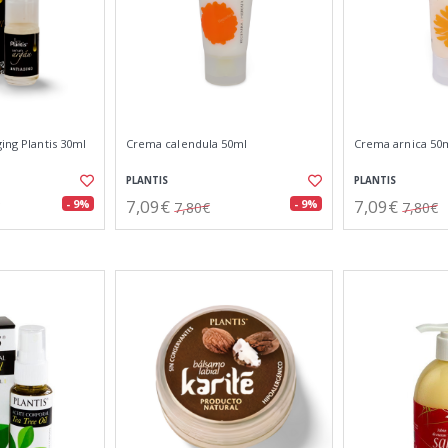
ging Plantis 30ml
Crema calendula 50ml
Crema arnica 50
PLANTIS
PLANTIS
7,09€
7,09€
- 9%
- 9%
7,80€
7,80€