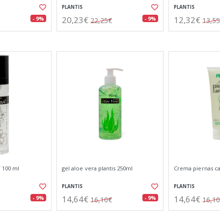
PLANTIS
PLANTIS
20,23€
12,32€
- 9%
- 9%
22,25€
13,5
 100 ml
gel aloe vera plantis 250ml
Crema piernas c
PLANTIS
PLANTIS
14,64€
14,64€
- 9%
- 9%
16,10€
16,1