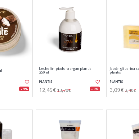
Leche limpiadora argan plantis
Jabón glicerina 
ml
250ml
plantis
PLANTIS
PLANTIS
12,45€
3,09€
- 9%
- 9%
13,70€
3,40€