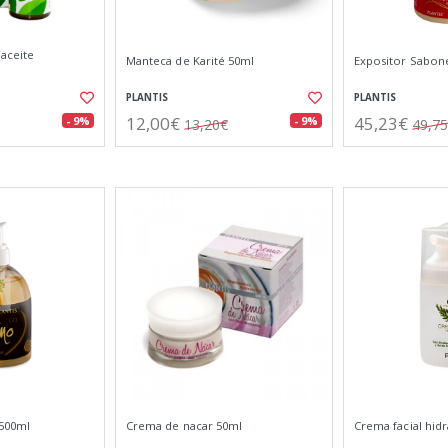
(aceite
Manteca de Karité 50ml
Expositor Sabon
PLANTIS
PLANTIS
12,00€
45,23€
- 9%
- 9%
13,20€
49,7
 500ml
Crema de nacar 50ml
Crema facial hidr