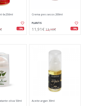
et 6x250ml
Crema pies secos 200ml
PLANTIS
11,91€
- 9%
- 9%
5€
13,10€
atante oliva 50ml
Aceite argan 30ml