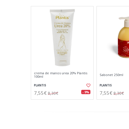
crema de manos urea 20% Plantis
Sabonet 250ml
100ml
PLANTIS
PLANTIS
7,55€
7,55€
- 9%
8,30€
8,30€