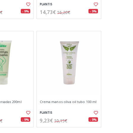
PLANTIS
14,73€
- 9%
- 9%
5€
16,20€
ansadas 200ml
Crema manos oliva oil tubo 100 ml
PLANTIS
9,23€
- 9%
- 9%
0€
10,15€