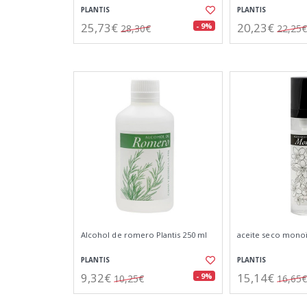
PLANTIS
PLANTIS
25,73€
20,23€
- 9%
28,30€
22,25€
Alcohol de romero Plantis 250 ml
aceite seco monoï
PLANTIS
PLANTIS
9,32€
15,14€
- 9%
10,25€
16,65€