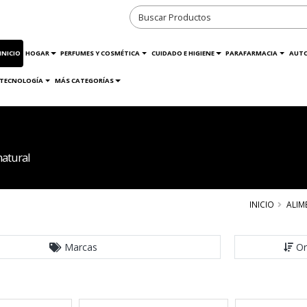
INICIO
HOGAR
PERFUMES Y COSMÉTICA
CUIDADO E HIGIENE
PARAFARMACIA
AUT
TECNOLOGÍA
MÁS CATEGORÍAS
atural
INICIO
ALIM
Marcas
Or