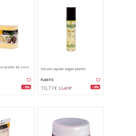
con aceite de coco
Serum capilar argan plantis
PLANTIS
10,77€
- 9%
- 9%
11,85€