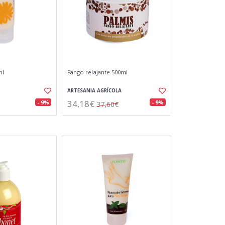
ml
Fango relajante 500ml
ARTESANIA AGRÍCOLA
34,18€
- 9%
- 9%
37,60€