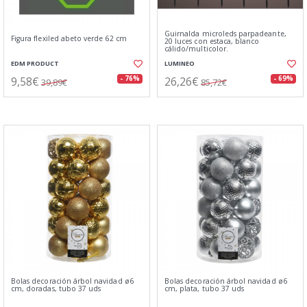
Guirnalda microleds parpadeante,
Figura flexiled abeto verde 62 cm
20 luces con estaca, blanco
cálido/multicolor.
EDM PRODUCT
LUMINEO
9,58€
26,26€
- 76%
- 69%
39,89€
85,72€
Bolas decoración árbol navidad ø6
Bolas decoración árbol navidad ø6
cm, doradas, tubo 37 uds
cm, plata, tubo 37 uds