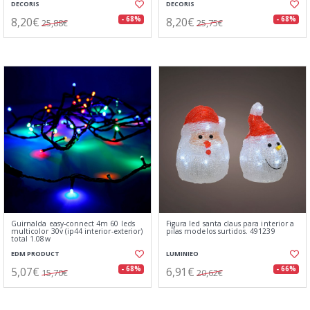
DECORIS
DECORIS
8,20€
8,20€
- 68%
- 68%
25,88€
25,75€
Guirnalda easy-connect 4m 60 leds
Figura led santa claus para interior a
multicolor 30v (ip44 interior-exterior)
pilas modelos surtidos. 491239
total 1.08w
EDM PRODUCT
LUMINIEO
5,07€
6,91€
- 68%
- 66%
15,70€
20,62€