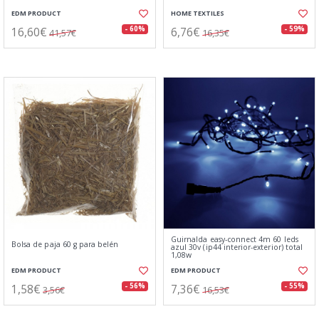
EDM PRODUCT
HOME TEXTILES
16,60€
6,76€
- 60%
- 59%
41,57€
16,35€
Guirnalda easy-connect 4m 60 leds
Bolsa de paja 60 g para belén
azul 30v (ip44 interior-exterior) total
1,08w
EDM PRODUCT
EDM PRODUCT
1,58€
7,36€
- 56%
- 55%
3,56€
16,53€