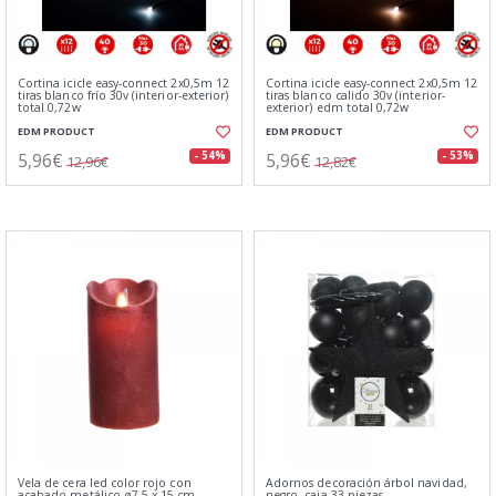
Cortina icicle easy-connect 2x0,5m 12
Cortina icicle easy-connect 2x0,5m 12
tiras blanco frío 30v (interior-exterior)
tiras blanco calido 30v (interior-
total 0,72w
exterior) edm total 0,72w
EDM PRODUCT
EDM PRODUCT
5,96€
5,96€
- 54%
- 53%
12,96€
12,82€
Vela de cera led color rojo con
Adornos decoración árbol navidad,
acabado metálico ø7,5 x 15 cm
negro, caja 33 piezas