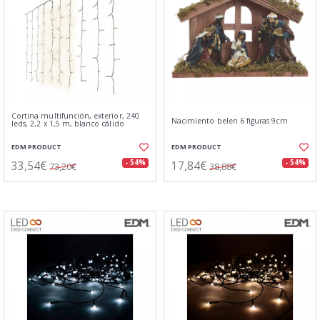
Cortina multifunción, exterior, 240
Nacimiento belen 6 figuras 9cm
leds, 2,2 x 1,5 m, blanco cálido
EDM PRODUCT
EDM PRODUCT
33,54€
17,84€
- 54%
- 54%
73,20€
38,88€