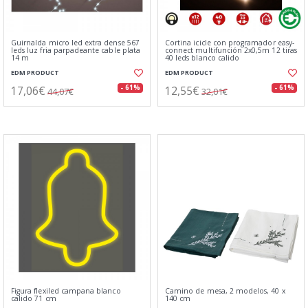
Guirnalda micro led extra dense 567
Cortina icicle con programador easy-
leds luz fria parpadeante cable plata
connect multifunción 2x0,5m 12 tiras
14 m
40 leds blanco calido
EDM PRODUCT
EDM PRODUCT
17,06€
12,55€
- 61%
- 61%
44,07€
32,01€
Figura flexiled campana blanco
Camino de mesa, 2 modelos, 40 x
calido 71 cm
140 cm