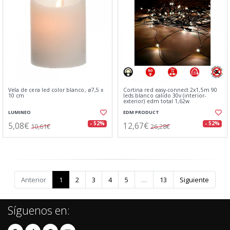
Vela de cera led color blanco, ø7,5 x
Cortina red easy-connect 2x1,5m 90
10 cm
leds blanco calido 30v (interior-
exterior) edm total 1,62w
LUMINEO
EDM PRODUCT
5,08€
12,67€
- 52%
- 52%
10,61€
26,28€
Anterior
1
2
3
4
5
…
13
Siguiente
Síguenos en: