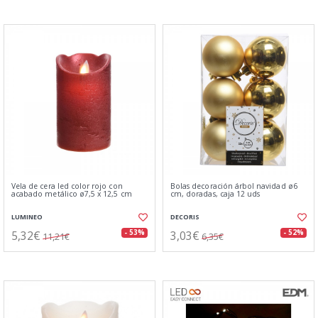
Vela de cera led color rojo con
Bolas decoración árbol navidad ø6
acabado metálico ø7,5 x 12,5 cm
cm, doradas, caja 12 uds
LUMINEO
DECORIS
5,32€
3,03€
- 53%
- 52%
11,21€
6,35€