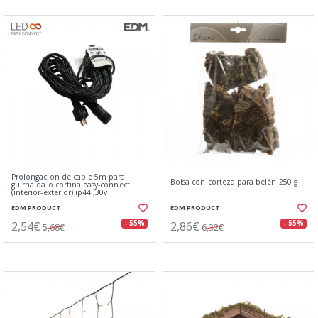
Prolongacion de cable 5m para
Bolsa con corteza para belén 250 g
guirnalda o cortina easy-connect
(interior-exterior) ip44 ,30v
EDM PRODUCT
EDM PRODUCT
2,54€
2,86€
- 55%
- 55%
5,68€
6,32€