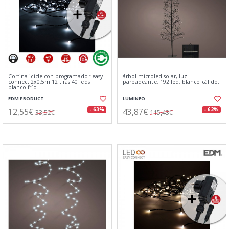
Cortina icicle con programador easy-
árbol microled solar, luz
connect 2x0,5m 12 tiras 40 leds
parpadeante, 192 led, blanco cálido.
blanco frío
EDM PRODUCT
LUMINEO
12,55€
43,87€
- 63%
- 62%
33,52€
115,43€