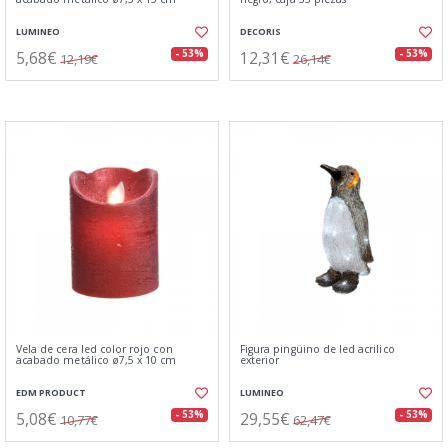
LUMINEO
DECORIS
5,68€
12,31€
- 53%
- 53%
12,19€
26,14€
Vela de cera led color rojo con
Figura pingüino de led acrilico
acabado metálico ø7,5 x 10 cm
exterior
EDM PRODUCT
LUMINEO
5,08€
29,55€
- 53%
- 53%
10,77€
62,47€