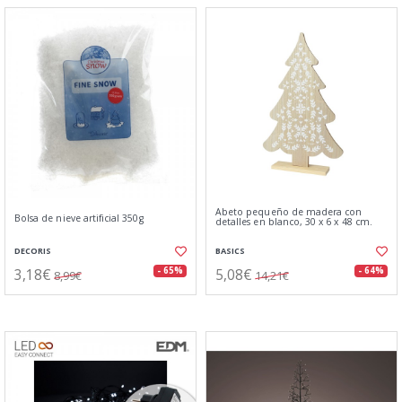
Abeto pequeño de madera con
Bolsa de nieve artificial 350g
detalles en blanco, 30 x 6 x 48 cm.
DECORIS
BASICS
3,18€
5,08€
- 65%
- 64%
8,99€
14,21€