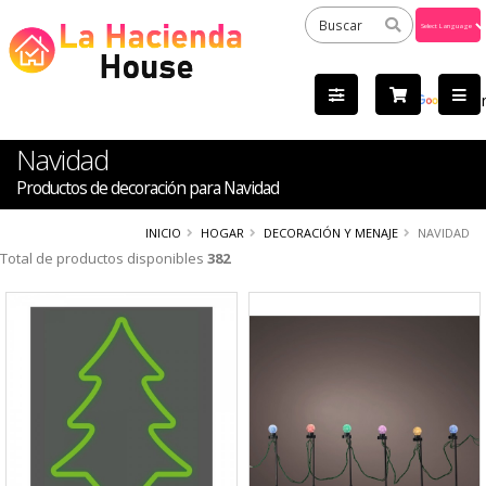
Powered
by
Tra
Navidad
Productos de decoración para Navidad
INICIO
HOGAR
DECORACIÓN Y MENAJE
NAVIDAD
Total de productos disponibles
382