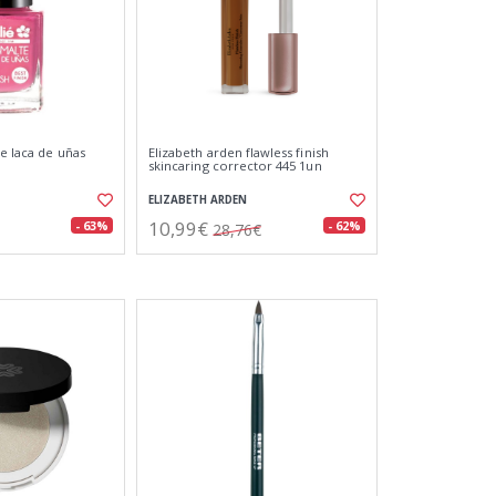
je laca de uñas
Elizabeth arden flawless finish
skincaring corrector 445 1un
ELIZABETH ARDEN
10,99€
- 63%
- 62%
28,76€