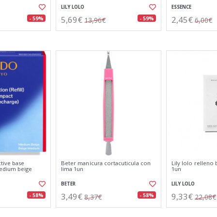
LILY LOLO
ESSENCE
5,69€
2,45€
- 59%
- 59%
13,96€
6,00€
tive base
Beter manicura cortacuticula con
Lily lolo relleno
edium beige
lima 1un
1un
BETER
LILY LOLO
3,49€
9,33€
- 58%
- 58%
8,37€
22,08€