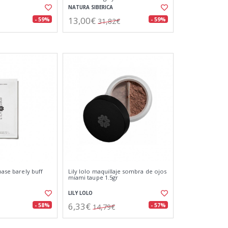
NATURA SIBERICA
13,00€
- 59%
- 59%
31,82€
 base barely buff
Lily lolo maquillaje sombra de ojos
miami taupe 1.5gr
LILY LOLO
6,33€
- 58%
- 57%
14,79€