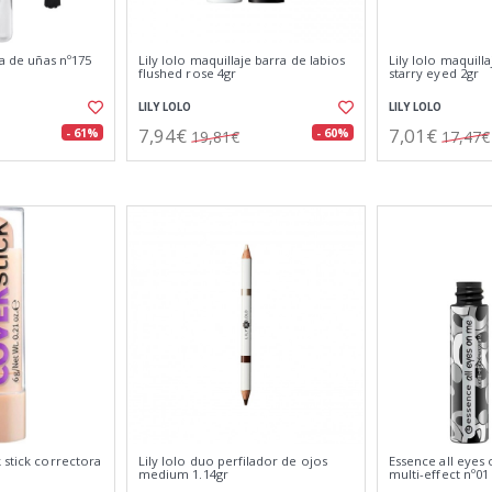
ca de uñas nº175
Lily lolo maquillaje barra de labios
Lily lolo maquill
flushed rose 4gr
starry eyed 2gr
LILY LOLO
LILY LOLO
7,94€
7,01€
- 61%
- 60%
19,81€
17,47€
 stick correctora
Lily lolo duo perfilador de ojos
Essence all eyes
medium 1.14gr
multi-effect nº01