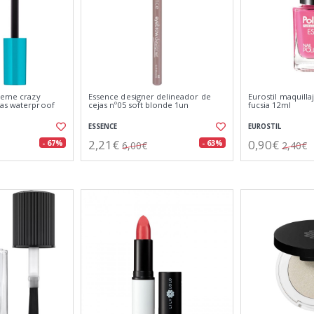
treme crazy
Essence designer delineador de
Eurostil maquilla
as waterproof
cejas nº05 soft blonde 1un
fucsia 12ml
ESSENCE
EUROSTIL
2,21€
0,90€
- 67%
- 63%
6,00€
2,40€