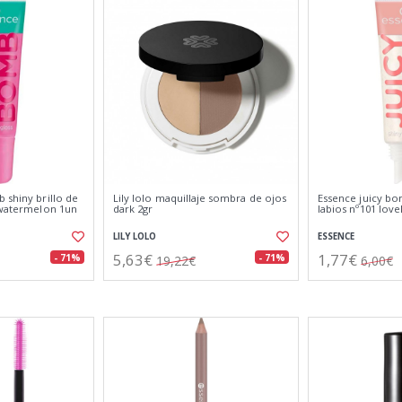
 shiny brillo de
Lily lolo maquillaje sombra de ojos
Essence juicy bo
y watermelon 1un
dark 2gr
labios nº101 lovel
LILY LOLO
ESSENCE
5,63€
1,77€
- 71%
- 71%
19,22€
6,00€