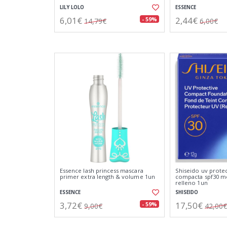
LILY LOLO
ESSENCE
6,01€
2,44€
- 59%
14,79€
6,00€
Essence lash princess mascara
Shiseido uv protec
primer extra length & volume 1un
compacta spf30 m
relleno 1un
ESSENCE
SHISEIDO
3,72€
17,50€
- 59%
9,00€
42,00€