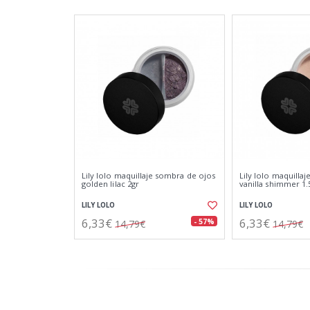
Lily lolo maquillaje sombra de ojos
Lily lolo maquilla
golden lilac 2gr
vanilla shimmer 1.
LILY LOLO
LILY LOLO
6,33€
6,33€
- 57%
14,79€
14,79€