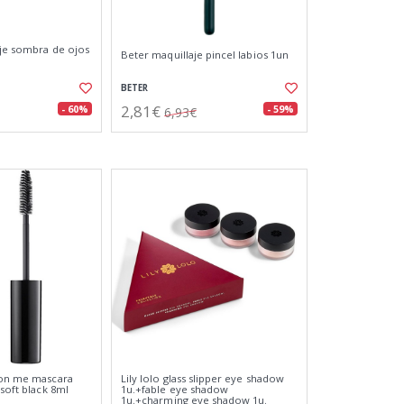
aje sombra de ojos
Beter maquillaje pincel labios 1un
BETER
2,81€
- 60%
- 59%
6,93€
 on me mascara
Lily lolo glass slipper eye shadow
 soft black 8ml
1u.+fable eye shadow
1u.+charming eye shadow 1u.