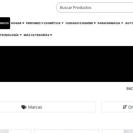
INICIO
HOGAR
PERFUMES Y COSMÉTICA
CUIDADO E HIGIENE
PARAFARMACIA
AUT
TECNOLOGÍA
MÁS CATEGORÍAS
INI
Marcas
Or