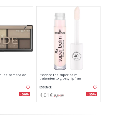
e nude sombra de
Essence the super balm
tratamiento glossy lip 1un
ESSENCE
4,01€
- 56%
- 55%
9,00€