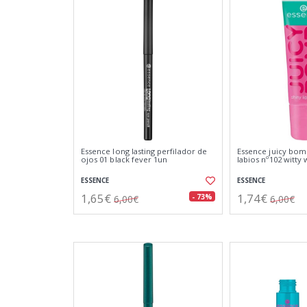
Essence long lasting perfilador de
Essence juicy bomb
ojos 01 black fever 1un
labios nº102 witt
ESSENCE
ESSENCE
1,65€
1,74€
- 73%
6,00€
6,00€