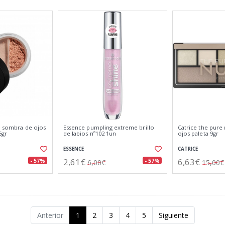
je sombra de ojos
Essence pumpling extreme brillo
Catrice the pur
5gr
de labios nº102 1un
ojos paleta 9gr
ESSENCE
CATRICE
2,61€
6,63€
- 57%
- 57%
6,00€
15,00€
Anterior
1
2
3
4
5
Siguiente