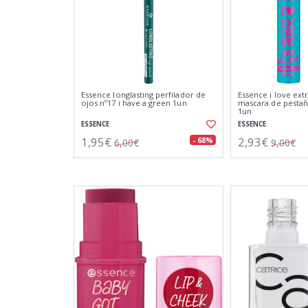
Essence longlasting perfilador de
Essence i love ex
ojos nº17 i have a green 1un
mascara de pestañ
1un
ESSENCE
ESSENCE
1,95€
2,93€
- 68%
6,00€
9,00€