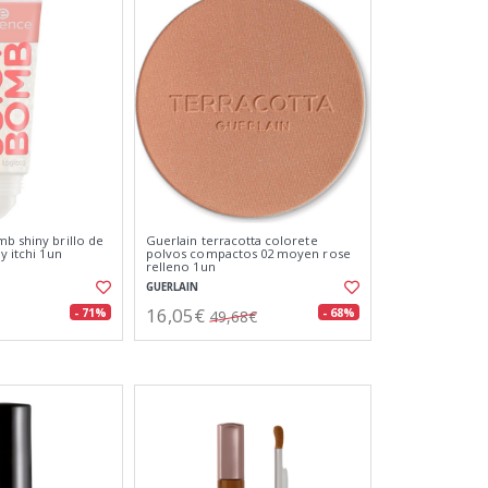
mb shiny brillo de
Guerlain terracotta colorete
y itchi 1un
polvos compactos 02 moyen rose
relleno 1un
GUERLAIN
16,05€
- 71%
- 68%
49,68€