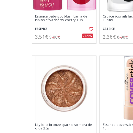
Essence baby got blush barra de
Catrice iconails la
labios nº50 cherry cherry 1un
10.5ml
ESSENCE
CATRICE
3,51€
2,36€
- 61%
9,00€
6,00€
Lily lolo bronze sparkle sombra de
Essence coverstick
ojos 2.5gr
1un