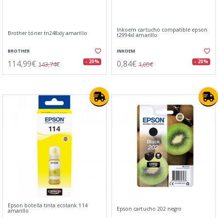
Inkoem cartucho compatible epson
Brother tóner tn248xly amarillo
t2994xl amarillo
BROTHER
INKOEM
114,99€
0,84€
- 20%
- 20%
143,74€
1,05€
Epson botella tinta ecotank 114
Epson cartucho 202 negro
amarillo