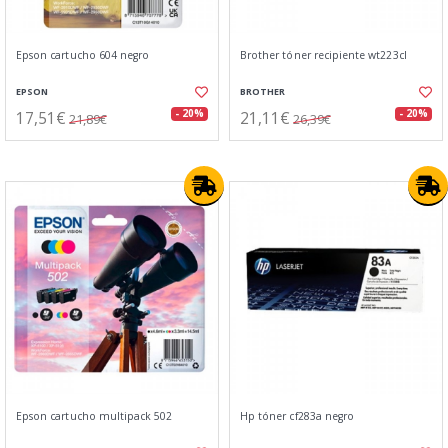
Epson cartucho 604 negro
Brother tóner recipiente wt223cl
EPSON
BROTHER
17,51€
21,11€
- 20%
- 20%
21,89€
26,39€
Epson cartucho multipack 502
Hp tóner cf283a negro