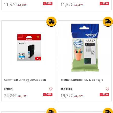
11,57€
11,57€
- 20%
- 20%
14,47€
14,47€
Canon cartucho pgi-2500xlc cian
Brother cartucho lc3217bk negro
CANON
BROTHER
24,24€
19,77€
- 20%
- 20%
30,31€
24,72€