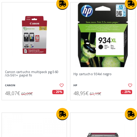
Canon cartucho multipack pg-560
Hp cartucho 934xl negro
/cli-561+ papel fo
CANON
HP
48,07€
48,95€
- 20%
- 20%
60,09€
61,19€