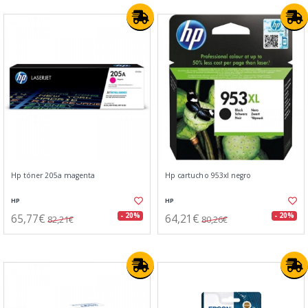
Hp tóner 205a magenta
Hp cartucho 953xl negro
HP
HP
65,77€
64,21€
- 20%
- 20%
82,21€
80,26€