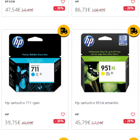
EPSON
HP
47,54€
86,73€
- 20%
- 20%
59,43€
108,42€
Hp cartucho 711 cyan
Hp cartucho 951xl amarillo
HP
HP
39,75€
45,79€
- 20%
- 20%
49,69€
57,24€