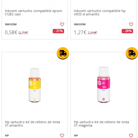
Inkoem cartucho compatible epson
Inkoem cartucho compatible hp
t1282 cian
n933 xl amarillo
INKOEM
INKOEM
0,58€
1,27€
- 21%
- 20%
0,73€
1,59€
Hp cartucho kit de relleno de tinta
Hp cartucho kit de relleno de tinta
31 amarillo
31 magenta
HP
HP