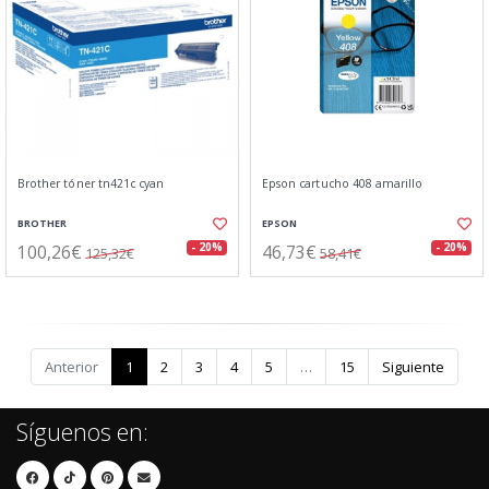
Brother tóner tn421c cyan
Epson cartucho 408 amarillo
BROTHER
EPSON
100,26€
46,73€
- 20%
- 20%
125,32€
58,41€
Anterior
1
2
3
4
5
…
15
Siguiente
Síguenos en: