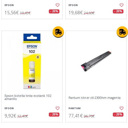
EPSON
EPSON
15,56€
19,68€
- 20%
- 20%
19,45€
24,60€
Epson botella tinta ecotank 102
Pantum tóner ctl-2300hm magenta
amarillo
EPSON
PANTUM
9,92€
77,41€
- 20%
- 20%
12,40€
96,76€