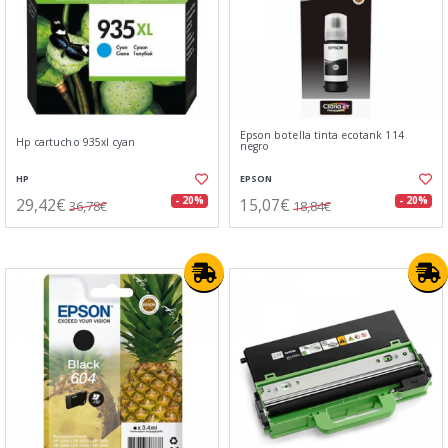
Epson botella tinta ecotank 114
Hp cartucho 935xl cyan
negro
HP
EPSON
29,42€
15,07€
- 20%
- 20%
36,78€
18,84€