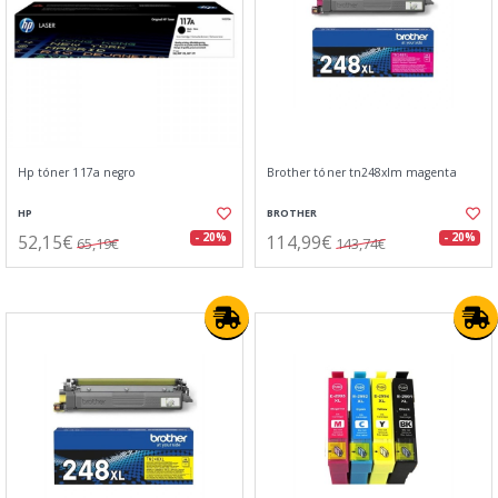
Hp tóner 117a negro
Brother tóner tn248xlm magenta
HP
BROTHER
52,15€
114,99€
- 20%
- 20%
65,19€
143,74€