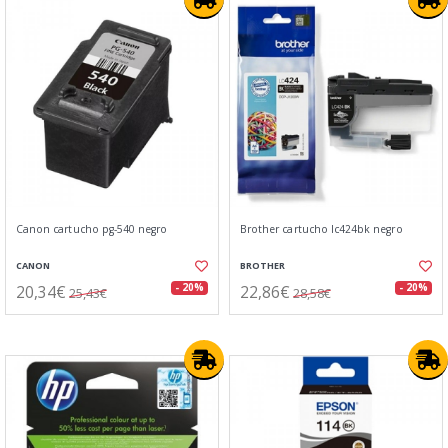
Canon cartucho pg-540 negro
Brother cartucho lc424bk negro
CANON
BROTHER
20,34€
22,86€
- 20%
- 20%
25,43€
28,58€